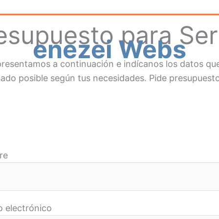
esupuesto para Se
enezei Webs
 presentamos a continuación e indícanos los datos 
tado posible según tus necesidades. Pide presupues
re
o electrónico